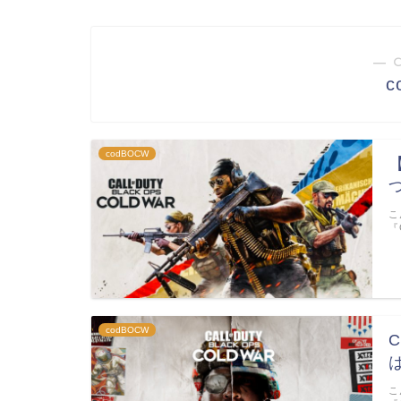
― 
c
codBOCW
こ
『
codBOCW
こ