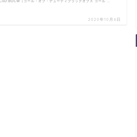
CoD:BOCW（コール・オブ・デューティブラックオプス コール …
2020年10月6日