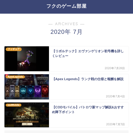
フクのゲーム部屋
― ARCHIVES ―
2020年 7月
フィギュア
【リボルテック】エヴァンゲリオン初号機を詳し
くレビュー
2020年7月28日
ApexLegends
【Apex Legends】ランク戦の仕様と報酬を解説
2020年7月4日
codMobile
【CODモバイル】バトロワ新マップ解説&おすす
め降下ポイント
2020年7月3日