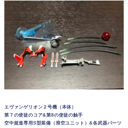
エヴァンゲリオン２号機（本体）
第７の使徒のコア&第8の使徒の触手
空中挺進専用S型装備（滑空ユニット）&各武器パーツ