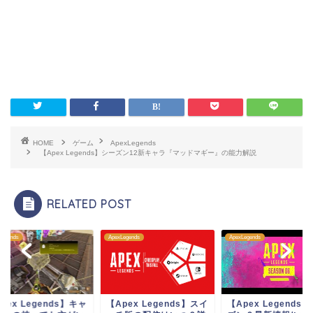
HOME
ゲーム
ApexLegends
【Apex Legends】シーズン12新キャラ『マッドマギー』の能力解説
RELATED POST
Legends
ApexLegends
ApexLegends
pex Legends】スイ
【Apex Legends】シー
【Apex Legends