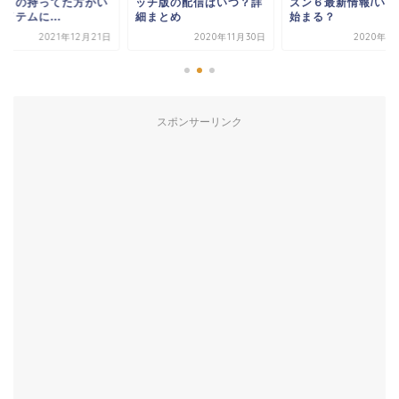
チ版の配信はいつ？詳
ズン６最新情報/いつから
ラごとの持ってた方
まとめ
始まる？
いアイテムに...
2020年11月30日
2020年8月11日
2021年12
スポンサーリンク