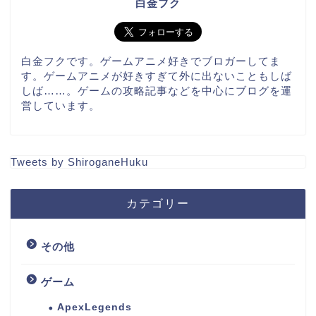
白金フク
白金フクです。ゲームアニメ好きでブロガーしてま
す。ゲームアニメが好きすぎて外に出ないこともしば
しば……。ゲームの攻略記事などを中心にブログを運
営しています。
Tweets by ShiroganeHuku
カテゴリー
その他
ゲーム
ApexLegends