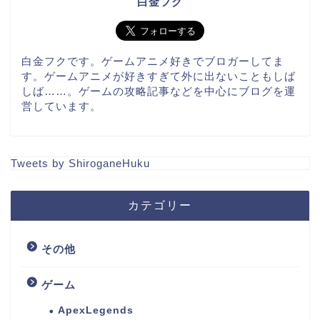
白金フク
白金フクです。ゲームアニメ好きでブロガーしてま
す。ゲームアニメが好きすぎて外に出ないこともしば
しば……。ゲームの攻略記事などを中心にブログを運
営しています。
Tweets by ShiroganeHuku
カテゴリー
その他
ゲーム
ApexLegends