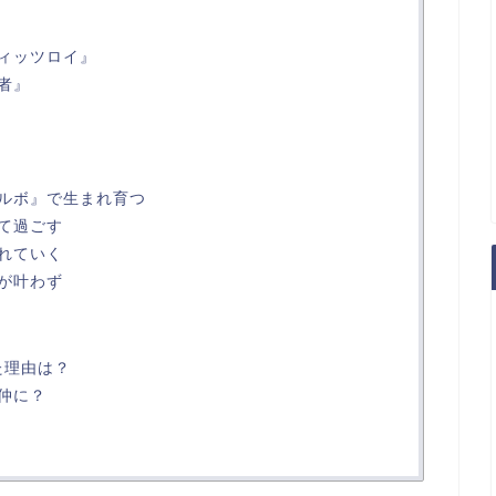
ィッツロイ』
者』
ルボ』で生まれ育つ
て過ごす
れていく
が叶わず
た理由は？
仲に？