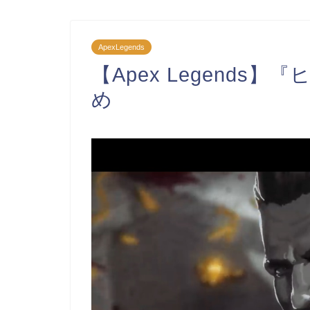
ApexLegends
【Apex Legend
め