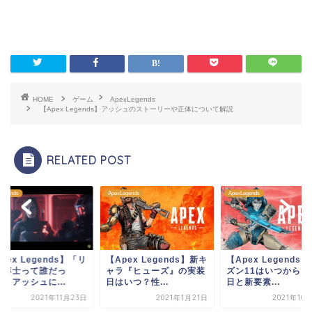
HOME
ゲーム
ApexLegends
【Apex Legends】アッシュのストーリーや正体について解説
RELATED POST
ApexLegends
ApexLegends
ApexLegends
【Apex Legends】新キ
【Apex Legends】シー
【Apex Legen
ャラ『ヒューズ』の実装
ズン11はいつから？開催
ード博士って誰だ
日はいつ？性...
日と新要素...
け？」アッシュに.
2021年1月21日
2021年10月21日
2021年