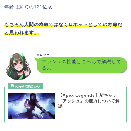
年齢は驚異の121位歳。
もちろん人間の寿命ではなくロボットとしての寿命だ
と思われます。
白金フク
アッシュの性能はこっちで解説して
るよ！！
【Apex Legends】新キャラ
『アッシュ』の能力について解
説