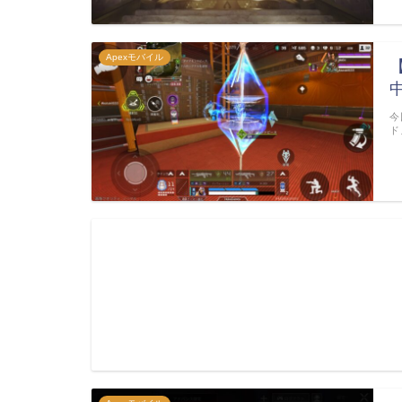
Apexモバイル
今
ド