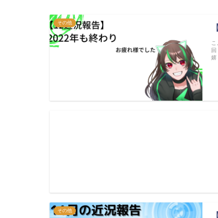
その他
こ
回
嬉
その他