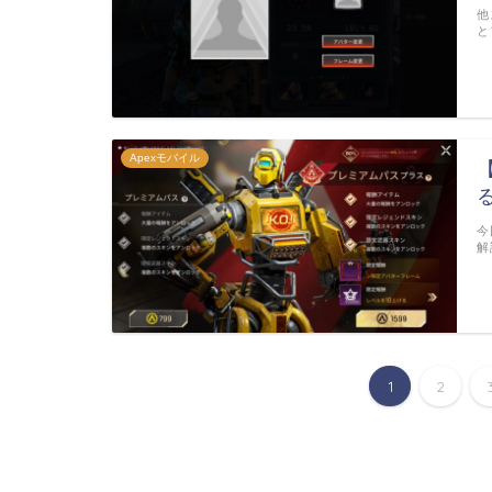
他
と
Apexモバイル
今
解
1
2