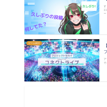
す
1
ー
ゲーム紹介
ア
そ