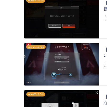
Apexモバイル
『
っ
ApexLegends
F
ヤ
Apexモバイル