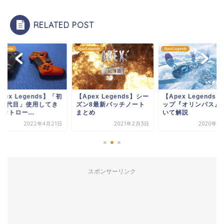
RELATED POST
Legends
ApexLegends
ApexLegends
pex Legends】シー
【Apex Legends】新マ
【Apex Legends
ン8最新パッチノート
ップ『オリンパス』につ
代〜3代目」使用し
とめ
いて解説
たコントロー...
2021年2月3日
2020年11月3日
2022年4月
スポンサーリンク