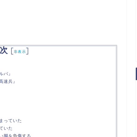
次
[
]
非表示
ルバ』
高速兵』
まっていた
ていた
い脚を負傷する