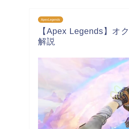
ApexLegends
【Apex Legend
解説